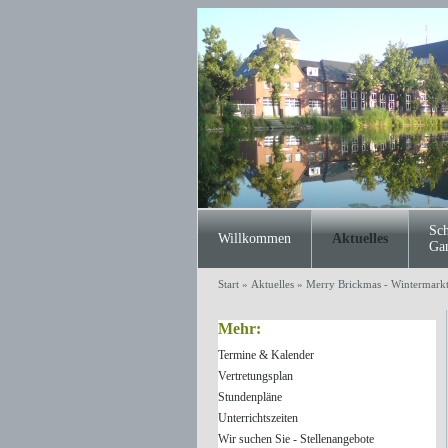
Sch
Willkommen
Aktuelles
Ga
Start
»
Aktuelles
»
Merry Brickmas - Wintermark
Mehr:
Termine & Kalender
Vertretungsplan
Stundenpläne
Unterrichtszeiten
Wir suchen Sie - Stellenangebote