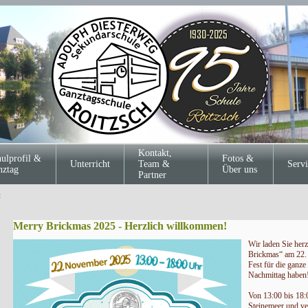
Kontakt,
ulprofil &
Fotos &
Unterricht
Team &
Servi
nztag
Über uns
Partner
t
Merry Brickmas 2025 - Herzlich willkommen!
Wir laden Sie herz
Brickmas“ am 22.
Fest für die ganze
Nachmittag haben
Von 13:00 bis 18:
Steinemeer und ve