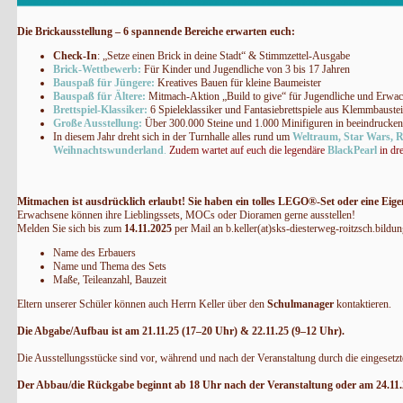
Die Brickausstellung – 6 spannende Bereiche erwarten euch:
Check-In
: „Setze einen Brick in deine Stadt“ & Stimmzettel-Ausgabe
Brick-Wettbewerb:
Für Kinder und Jugendliche von 3 bis 17 Jahren
Bauspaß für Jüngere:
Kreatives Bauen für kleine Baumeister
Bauspaß für Ältere:
Mitmach-Aktion „Build to give“ für Jugendliche und Erwa
Brettspiel-Klassiker:
6 Spieleklassiker und Fantasiebrettspiele aus Klemmbauste
Große Ausstellung:
Über 300.000 Steine und 1.000 Minifiguren in beeindruc
In diesem Jahr dreht sich in der Turnhalle alles rund um
Weltraum, Star Wars, Ri
Weihnachtswunderland
.
Zudem wartet auf euch die legendäre
BlackPearl
in dr
Mitmachen ist ausdrücklich erlaubt! Sie haben ein tolles LEGO®-Set oder eine Eig
Erwachsene können ihre Lieblingssets, MOCs oder Dioramen gerne ausstellen!
Melden Sie sich bis zum
14.11.2025
per Mail an b.keller(at)sks-diesterweg-roitzsch.bildun
Name des Erbauers
Name und Thema des Sets
Maße, Teileanzahl, Bauzeit
Eltern unserer Schüler können auch Herrn Keller über den
Schulmanager
kontaktieren.
Die Abgabe/Aufbau ist am 21.11.25 (17–20 Uhr) & 22.11.25 (9–12 Uhr).
Die Ausstellungsstücke sind vor, während und nach der Veranstaltung durch die eingesetzt
Der Abbau/die Rückgabe beginnt ab 18 Uhr nach der Veranstaltung oder am 24.11.2