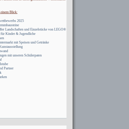
 einem Blick:
uwettbewerbs 2025
lemmbausteine
roßer Landschaften und Einzelstücke von LEGO®
für Kinder & Jugendliche
uen
ntermarkt mit Speisen und Getränke
 Kunstausstellung
inwand
ngen mit unseren Schülerpaten
uf
lstube
nd Partner
k
arken