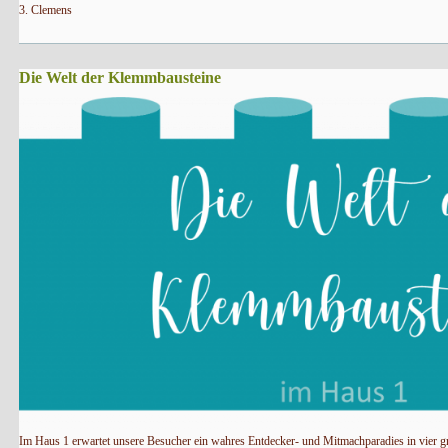
3. Clemens
Die Welt der Klemmbausteine
Im Haus 1 erwartet unsere Besucher ein wahres Entdecker- und Mitmachparadies in vier 