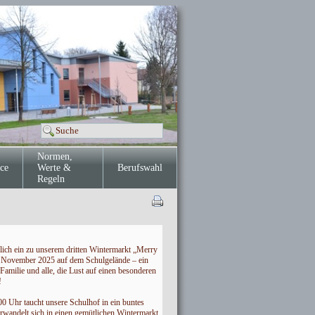
Normen,
ce
Werte &
Berufswahl
Regeln
lich ein zu unserem dritten Wintermarkt „Merry
 November 2025 auf dem Schulgelände – ein
 Familie und alle, die Lust auf einen besonderen
!
00 Uhr taucht unsere Schulhof in ein buntes
rwandelt sich in einen gemütlichen Wintermarkt.