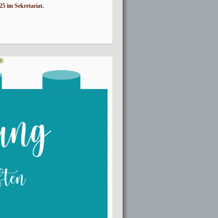
5 im Sekretariat.
®