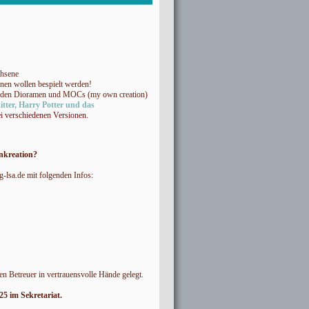
chsene
inen wollen bespielt werden!
kenden Dioramen und MOCs (my own creation)
tter, Harry Potter und das
ei verschiedenen Versionen.
enkreation?
g-lsa.de mit folgenden Infos:
en Betreuer in vertrauensvolle Hände gelegt.
5 im Sekretariat.