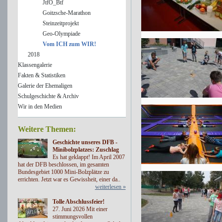
JtfO_Btf
Goitzsche-Marathon
Steinzeitprojekt
Geo-Olympiade
Vom ICH zum WIR!
2018
Klassengalerie
Fakten & Statistiken
Galerie der Ehemaligen
Schulgeschichte & Archiv
Wir in den Medien
Weitere Themen:
Geschichte unseres DFB -
Minibolzplatzes: Zuschlag
Es hat geklappt! Im April 2007
hat der DFB beschlossen, im gesamten
Bundesgebiet 1000 Mini-Bolzplätze zu
errichten. Jetzt war es Gewissheit, einer da..
weiterlesen »
Tolle Abschlussfeier!
27. Juni 2026 Mit einer
stimmungsvollen