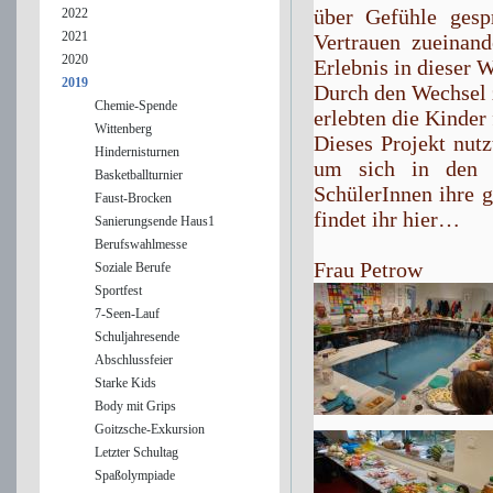
über Gefühle gesp
2022
2021
Vertrauen zueinand
2020
Erlebnis in dieser
2019
Durch den Wechsel 
Chemie-Spende
erlebten die Kinder
Wittenberg
Dieses Projekt nutz
Hindernisturnen
um sich in den 5.
Basketballturnier
SchülerInnen ihre g
Faust-Brocken
findet ihr hier…
Sanierungsende Haus1
Berufswahlmesse
Frau Petrow
Soziale Berufe
Sportfest
7-Seen-Lauf
Schuljahresende
Abschlussfeier
Starke Kids
Body mit Grips
Goitzsche-Exkursion
Letzter Schultag
Spaßolympiade