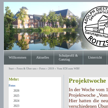
Schulprofil &
Willkommen
Aktuelles
Unterricht
Ganztag
Start
»
Fotos & Über uns
»
Fotos
»
2019
»
Vom ICH zum WIR!
Mehr:
Projektwoche
Fotos
In der Woche vom 16
2026
Projektwoche „Vom 
2025
Hier hatten die ne
2024
verschiedenen Übun
2023