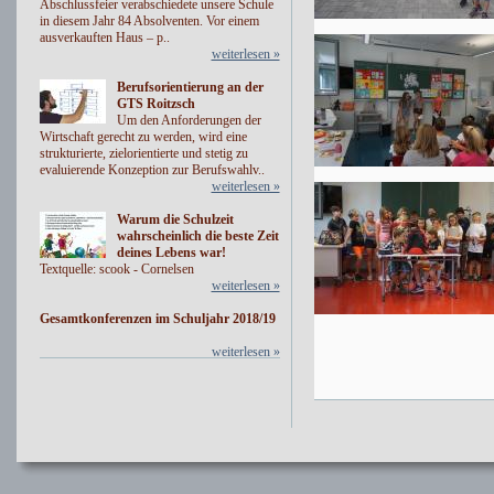
Abschlussfeier verabschiedete unsere Schule
in diesem Jahr 84 Absolventen. Vor einem
ausverkauften Haus – p..
weiterlesen »
Berufsorientierung an der
GTS Roitzsch
Um den Anforderungen der
Wirtschaft gerecht zu werden, wird eine
strukturierte, zielorientierte und stetig zu
evaluierende Konzeption zur Berufswahlv..
weiterlesen »
Warum die Schulzeit
wahrscheinlich die beste Zeit
deines Lebens war!
Textquelle: scook - Cornelsen
weiterlesen »
Gesamtkonferenzen im Schuljahr 2018/19
weiterlesen »