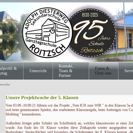
Kontakt,
ulprofil &
Fotos &
Unterricht
Team &
Serv
ztag
Über uns
Partner
ktwoche
Unsere Projektwoche der 5. Klassen
Vom 03.09.-10.09.21 führten wir das Projekt ,,Vom ICH zum WIR " in den Klassen 5a-d du
sich beim gemeinsamen Spielen, den erarbeiteten Klassenregeln, beim Anfertigen von Col
Mobbing " kennenlernen.
Außerdem fertigte jeder Schüler ein Schriftstück an, welches klassenweise in einer Z
wurde. Am Ende der 10. Klasse werden diese Zeitkapseln wieder ausgegraben und 
Busbegleiter, Streitschlichter und besonders die Schülerpaten der 8. Klassen kennen, di