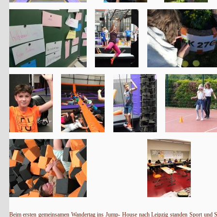
Beim ersten gemeinsamen Wandertag ins Jump- House nach Leipzig standen Sport und S