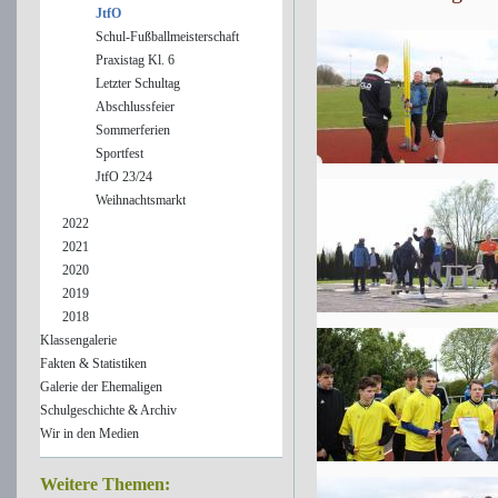
JtfO
Schul-Fußballmeisterschaft
Praxistag Kl. 6
Letzter Schultag
Abschlussfeier
Sommerferien
Sportfest
JtfO 23/24
Weihnachtsmarkt
2022
2021
2020
2019
2018
Klassengalerie
Fakten & Statistiken
Galerie der Ehemaligen
Schulgeschichte & Archiv
Wir in den Medien
Weitere Themen: