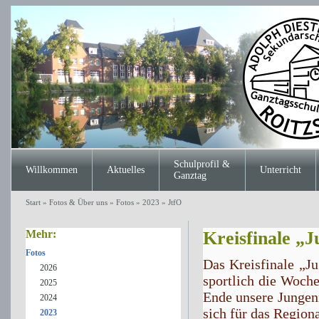
Schulprofil &
Willkommen
Aktuelles
Unterricht
Ganztag
Start
»
Fotos & Über uns
»
Fotos
»
2023
»
JtfO
Mehr:
Kreisfinale „J
Fotos
Das Kreisfinale „Ju
2026
sportlich die Woch
2025
Ende unsere Jungen
2024
sich für das Region
2023