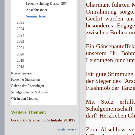
Charmant führten M
Letzter Schultag Klasse 10!!!
Abschlussfeier
Umrahmung sorgten
Sommerferien
Geehrt wurden unse
2025
besonderes Engage
2024
zwischen Brehna un
2023
2022
Ein Gänsehauteffekt
2021
unserem Hr. Böhm
2020
Leistungen rund um 
2019
2018
Für gute Stimmung s
Klassengalerie
Fakten & Statistiken
der Sieger des "Ar
Galerie der Ehemaligen
Flashmob der Tanzg
Schulgeschichte & Archiv
Wir in den Medien
Mit Stolz erfül
Schulgemeinschaft 
Weitere Themen:
darf! Herzlichen G
Gesamtkonferenzen im Schuljahr 2018/19
Zum Abschluss ver
weiterlesen »