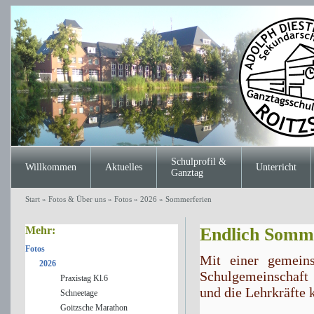
Schulprofil &
Willkommen
Aktuelles
Unterricht
Ganztag
Start
»
Fotos & Über uns
»
Fotos
»
2026
»
Sommerferien
Mehr:
Endlich Somm
Fotos
Mit einer gemeins
2026
Schulgemeinschaft t
Praxistag Kl.6
und die Lehrkräfte 
Schneetage
Goitzsche Marathon