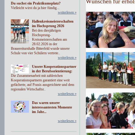
Wünschen für erhol
Du suchst ein Praktikumsplatz?
Vielleicht wirst du ja hier fündig...
weiterlesen »
Hallenkreismeisterschaften
im Hochsprung 2026
Bei den diesjährigen
Hochsprung-
Kreismeisterschaften am
28.02.2026 in der
Brauereiturnhalle Bitterfeld wurde unsere
Schule von vier Schülern vertrete..
weiterlesen »
Unsere Kooperationspartner
in der Berufsorientierung:
Die Zusammenarbeit mit zahlreichen
Kooperationspartnern garantiert eine weit
gefächerte, auf Praxis ausgerichtete und dem
regionalen Wirtschaftsr..
weiterlesen »
Das waren unsere
interessantesten Momente
im Jahr...
weiterlesen »