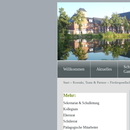
Sch
Willkommen
Aktuelles
Gan
Start
»
Kontakt, Team & Partner
»
Fördergesellsc
Mehr:
Sekretariat & Schulleitung
Kollegium
Elternrat
Schülerrat
Pädagogische Mitarbeiter