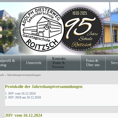
Kontakt,
ulprofil &
Fotos &
Unterricht
Team &
Serv
ztag
Über uns
Partner
haft
»
Jahreshauptversammlungen
Protokolle der Jahreshauptversammlungen
1. JHV vom 16.12.2024
2. JHV 2018 am 10.12.2018
JHV vom 16.12.2024