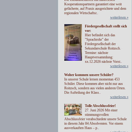
Kooperationspartnern garantiert eine weit
gefächerte, auf Praxis ausgerichtete und dem
regionalen Wirtschaftsr..
weiterlesen »
Fördergesellschaft stellt sich
vor:
Hier befindet sich das
"Sprachrohr" der
Fördergesellschaft der
Sekundarschule Roitzsch.
Termine: nächste
Hauptversammlung:
xx.12.2026 nächste Vorst..
weiterlesen »
Woher kommen unsere Schüler?
In unserer Schule lernen momentan 453
Schüler. Diese kommen aber nicht nur aus
Roitzsch, sondern aus vielen anderen Orten.
Die Aufteilung der Klass..
weiterlesen »
Tolle Abschlussfeier!
27. Juni 2026 Mit einer
stimmungsvollen
Abschlussfeier verabschiedete unsere Schule
in diesem Jahr 84 Absolventen. Vor einem
ausverkauften Haus – p..