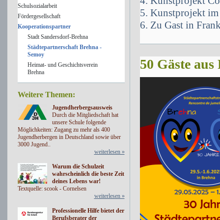
4. Kunstprojekt C
Schulsozialarbeit
5. Kunstprojekt im
Fördergesellschaft
6. Zu Gast in Fran
Kooperationspartner
Stadt Sandersdorf-Brehna
Städtepartnerschaft Brehna -
Semoy
50 Gäste aus
Heimat- und Geschichtsverein
Brehna
Weitere Themen:
Jugendherbergsausweis
Durch die Mitgliedschaft hat
unsere Schule folgende
Möglichkeiten: Zugang zu mehr als 400
Jugendherbergen in Deutschland sowie über
3000 Jugend..
weiterlesen »
Warum die Schulzeit
wahrscheinlich die beste Zeit
deines Lebens war!
Textquelle: scook - Cornelsen
weiterlesen »
Professionelle Hilfe bietet der
Berufsberater der