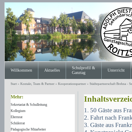
Schulprofil &
Willkommen
Aktuelles
Unterricht
Ganztag
Start
»
Kontakt, Team & Partner
»
Kooperationspartner
»
Städtepartnerschaft Brehna - 
Mehr:
Inhaltsverzei
Sekretariat & Schulleitung
1. 50 Gäste aus F
Kollegium
2. Fahrt nach Fran
Elternrat
Schülerrat
3. Gäste aus Frank
Pädagogische Mitarbeiter