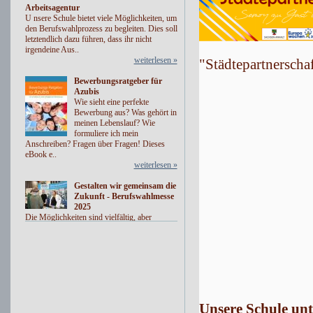
Arbeitsagentur
U nsere Schule bietet viele Möglichkeiten, um
den Berufswahlprozess zu begleiten. Dies soll
letztendlich dazu führen, dass ihr nicht
irgendeine Aus..
weiterlesen »
"Städtepartnerschaf
Bewerbungsratgeber für
Azubis
Wie sieht eine perfekte
Bewerbung aus? Was gehört in
meinen Lebenslauf? Wie
formuliere ich mein
Anschreiben? Fragen über Fragen! Dieses
eBook e..
weiterlesen »
Gestalten wir gemeinsam die
Zukunft - Berufswahlmesse
2025
Die Möglichkeiten sind vielfältig, aber
dennoch wissen viele Schulabsolventen nicht,
was sie nach der Schulzeit machen sollen.
Welche Ausbildung? Ode..
weiterlesen »
Unsere Schule unt