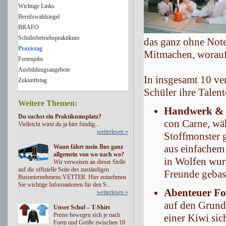
Wichtige Links
Berufswahlsiegel
BRAFO
Schülerbetriebspraktikum
das ganz ohne Note
Praxistag
Mitmachen, worauf
Ferienjobs
Ausbildungsangebote
In insgesamt 10 ve
Zukunftstag
Schüler ihre Talen
Weitere Themen:
Handwerk & 
Du suchst ein Praktikumsplatz?
con Carne, wäh
Vielleicht wirst du ja hier fündig...
weiterlesen »
Stoffmonster g
aus einfachem
Wann fährt mein Bus ganz
allgemein von wo nach wo?
in Wolfen wurd
Wir verweisen an dieser Stelle
auf die offizielle Seite des zuständigen
Freunde gebast
Busunternehmens VETTER. Hier entnehmen
Sie wichtige Informationen für den S..
Abenteuer Fo
weiterlesen »
auf den Grund.
Unser Schul – T-Shirt
Preise bewegen sich je nach
einer Kiwi sic
Form und Größe zwischen 10