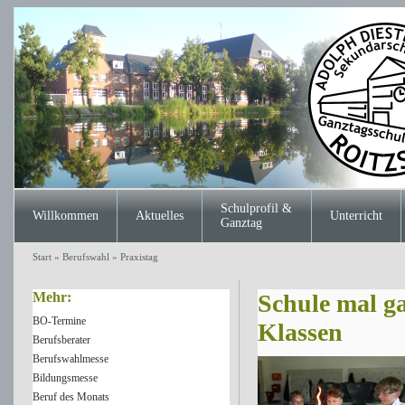
Schulprofil &
Willkommen
Aktuelles
Unterricht
Ganztag
Start
»
Berufswahl
»
Praxistag
Mehr:
Schule mal ga
BO-Termine
Klassen
Berufsberater
Berufswahlmesse
Bildungsmesse
Beruf des Monats