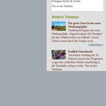
Schulgeschichte & Archiv
Wir in den Medien
Weitere Themen:
Ein guter Start in das neue
Wettkampfjahr
Traditionell begann das neue
Wettkampfjahr „Jugend trainiert für Olympia“
mit den Wettbewerben im Fußball. Unsere
Schule wurde durch die Jungen in de..
weiterlesen »
Endlich Feierabend!
Am letzten Schultag der 10.
Klassen musste das Programm
wegen des schlechten Wetters kurzfristig in
die Turnhalle verlegt werden. Das tat der
Stimmun..
weiterlesen »
Unsere Kooperationspartner
in der Berufsorientierung:
Die Zusammenarbeit mit zahlreichen
Kooperationspartnern garantiert eine weit
gefächerte, auf Praxis ausgerichtete und dem
regionalen Wirtschaftsr..
weiterlesen »