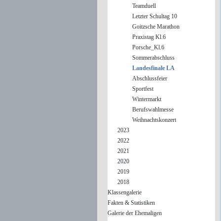
Teamduell
Letzter Schultag 10
Goitzsche Marathon
Praxistag Kl.6
Porsche_Kl.6
Sommerabschluss
Landesfinale LA
Abschlussfeier
Sportfest
Wintermarkt
Berufswahlmesse
Weihnachtskonzert
2023
2022
2021
2020
2019
2018
Klassengalerie
Fakten & Statistiken
Galerie der Ehemaligen