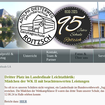
Kontakt,
ulprofil &
Fotos &
Unterricht
Team &
Serv
ztag
Über uns
Partner
sfinale LA
Dritter Platz im Landesfinale Leichtathletik:
Mädchen der WK II mit beachtenswerten Leistungen
So oft ist es unseren Schülern nicht vergönnt, ein Landesfinale im Bundeswettbewerb „Jug
erreichen. Die Mädchen der Wettkampfklasse II waren das dritte Team unserer Schule, da
12.06.24 in Halle erleben konnte.
Bericht dazu:
HIER