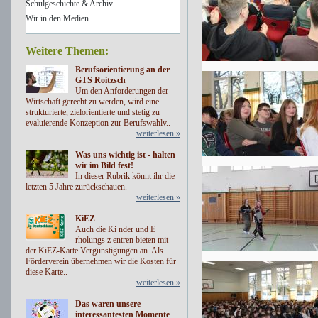
Schulgeschichte & Archiv
Wir in den Medien
Weitere Themen:
Berufsorientierung an der
GTS Roitzsch
Um den Anforderungen der
Wirtschaft gerecht zu werden, wird eine
strukturierte, zielorientierte und stetig zu
evaluierende Konzeption zur Berufswahlv..
weiterlesen »
Was uns wichtig ist - halten
wir im Bild fest!
In dieser Rubrik könnt ihr die
letzten 5 Jahre zurückschauen.
weiterlesen »
KiEZ
Auch die Ki nder und E
rholungs z entren bieten mit
der KiEZ-Karte Vergünstigungen an. Als
Förderverein übernehmen wir die Kosten für
diese Karte..
weiterlesen »
Das waren unsere
interessantesten Momente