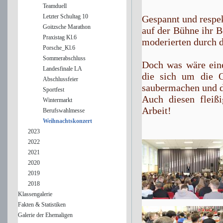
Teamduell
Letzter Schultag 10
Gespannt und respek
Goitzsche Marathon
auf der Bühne ihr Be
Praxistag Kl.6
moderierten durch 
Porsche_Kl.6
Sommerabschluss
Doch was wäre ein
Landesfinale LA
die sich um die O
Abschlussfeier
saubermachen und di
Sportfest
Auch diesen fleißi
Wintermarkt
Arbeit!
Berufswahlmesse
Weihnachtskonzert
2023
2022
2021
2020
2019
2018
Klassengalerie
Fakten & Statistiken
Galerie der Ehemaligen