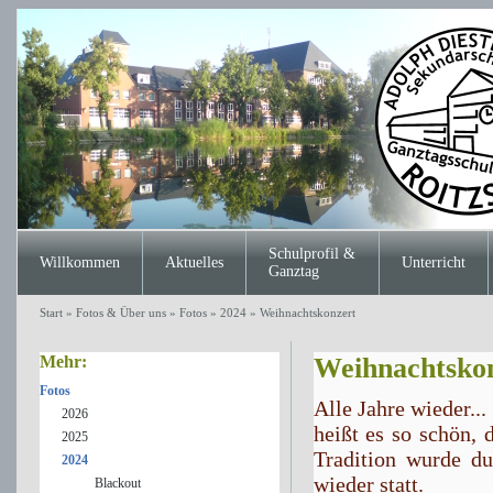
Schulprofil &
Willkommen
Aktuelles
Unterricht
Ganztag
Start
»
Fotos & Über uns
»
Fotos
»
2024
»
Weihnachtskonzert
Mehr:
Weihnachtskon
Fotos
Alle Jahre wieder...
2026
heißt es so schön, 
2025
Tradition wurde d
2024
wieder statt.
Blackout