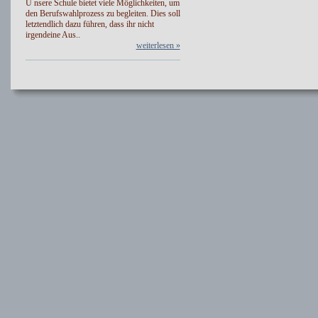
U nsere Schule bietet viele Möglichkeiten, um
den Berufswahlprozess zu begleiten. Dies soll
letztendlich dazu führen, dass ihr nicht
irgendeine Aus..
weiterlesen »