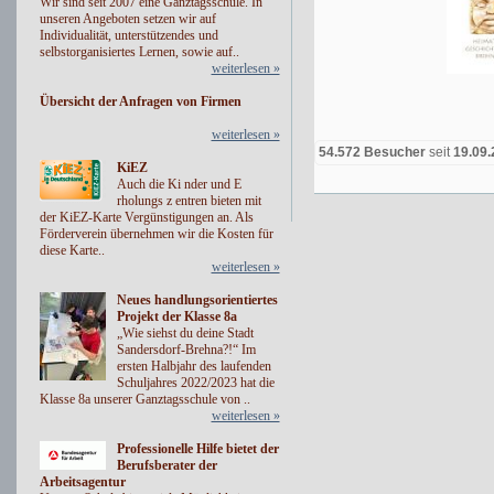
Wir sind seit 2007 eine Ganztagsschule. In
unseren Angeboten setzen wir auf
Individualität, unterstützendes und
selbstorganisiertes Lernen, sowie auf..
weiterlesen »
Übersicht der Anfragen von Firmen
weiterlesen »
54.572 Besucher
seit
19.09
KiEZ
Auch die Ki nder und E
rholungs z entren bieten mit
der KiEZ-Karte Vergünstigungen an. Als
Förderverein übernehmen wir die Kosten für
diese Karte..
weiterlesen »
Neues handlungsorientiertes
Projekt der Klasse 8a
„Wie siehst du deine Stadt
Sandersdorf-Brehna?!“ Im
ersten Halbjahr des laufenden
Schuljahres 2022/2023 hat die
Klasse 8a unserer Ganztagsschule von ..
weiterlesen »
Professionelle Hilfe bietet der
Berufsberater der
Arbeitsagentur