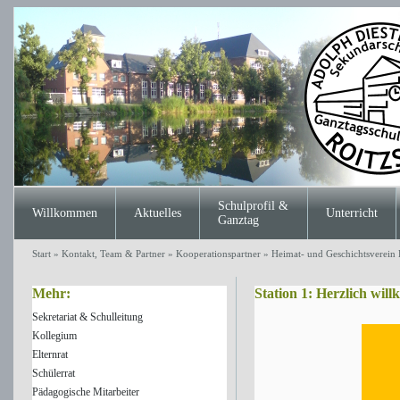
Schulprofil &
Willkommen
Aktuelles
Unterricht
Ganztag
Start
»
Kontakt, Team & Partner
»
Kooperationspartner
»
Heimat- und Geschichtsverein
Mehr:
Station 1: Herzlich wi
Sekretariat & Schulleitung
Kollegium
Elternrat
Schülerrat
Pädagogische Mitarbeiter