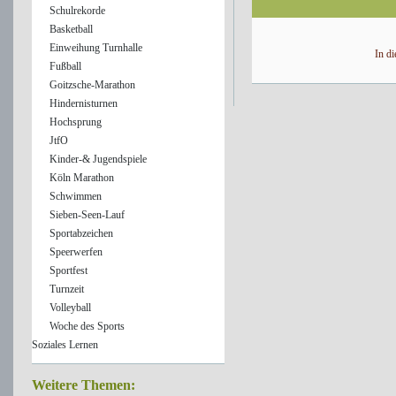
Schulrekorde
Basketball
Einweihung Turnhalle
In di
Fußball
Goitzsche-Marathon
Hindernisturnen
Hochsprung
JtfO
Kinder-& Jugendspiele
Köln Marathon
Schwimmen
Sieben-Seen-Lauf
Sportabzeichen
Speerwerfen
Sportfest
Turnzeit
Volleyball
Woche des Sports
Soziales Lernen
Weitere Themen: