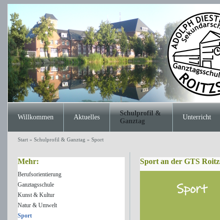
Schulprofil &
Willkommen
Aktuelles
Unterricht
Ganztag
Start
»
Schulprofil & Ganztag
»
Sport
Mehr:
Sport an der GTS Roitz
Berufsorientierung
Ganztagsschule
Kunst & Kultur
Natur & Umwelt
Sport