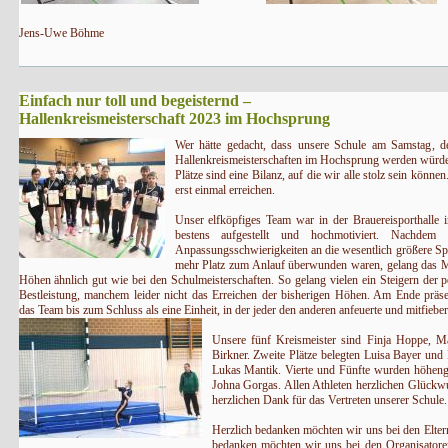
Jens-Uwe Böhme
Einfach nur toll und begeisternd –
Hallenkreismeisterschaft 2023 im Hochsprung
Wer hätte gedacht, dass unsere Schule am Samstag, de
Hallenkreismeisterschaften im Hochsprung werden würde. F
Plätze sind eine Bilanz, auf die wir alle stolz sein könn
erst einmal erreichen.
Unser elfköpfiges Team war in der Brauereisporthalle in
bestens aufgestellt und hochmotiviert. Nachdem 
Anpassungsschwierigkeiten an die wesentlich größere Spo
mehr Platz zum Anlauf überwunden waren, gelang das M
Höhen ähnlich gut wie bei den Schulmeisterschaften. So gelang vielen ein Steigern der p
Bestleistung, manchem leider nicht das Erreichen der bisherigen Höhen. Am Ende präsen
das Team bis zum Schluss als eine Einheit, in der jeder den anderen anfeuerte und mitfieber
Unsere fünf Kreismeister sind Finja Hoppe, Ma
Birkner. Zweite Plätze belegten Luisa Bayer und
Lukas Mantik. Vierte und Fünfte wurden höhengle
Johna Gorgas. Allen Athleten herzlichen Glückw
herzlichen Dank für das Vertreten unserer Schule.
Herzlich bedanken möchten wir uns bei den Eltern
bedanken möchten wir uns bei den Organisatore