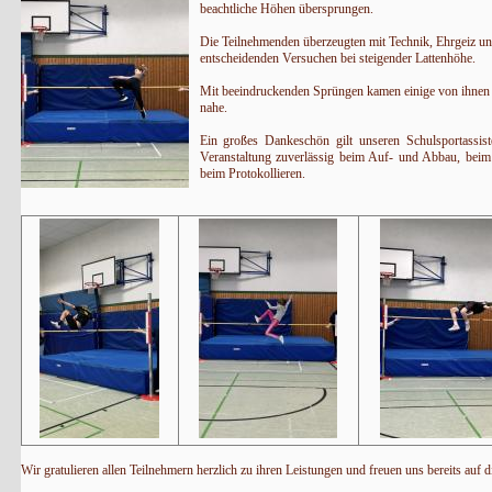
beachtliche Höhen übersprungen.
Die Teilnehmenden überzeugten mit Technik, Ehrgeiz un
entscheidenden Versuchen bei steigender Lattenhöhe.
Mit beeindruckenden Sprüngen kamen einige von ihnen 
nahe.
Ein großes Dankeschön gilt unseren Schulsportassiste
Veranstaltung zuverlässig beim Auf- und Abbau, beim 
beim Protokollieren.
Wir gratulieren allen Teilnehmern herzlich zu ihren Leistungen und freuen uns bereits auf d