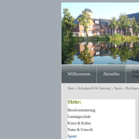
Sch
Willkommen
Aktuelles
Gan
Start
»
Schulprofil & Ganztag
»
Sport
»
Hochspr
Mehr:
Berufsorientierung
Ganztagsschule
Kunst & Kultur
Natur & Umwelt
Sport