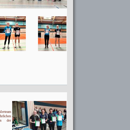
ülerteam
lichen
 in der