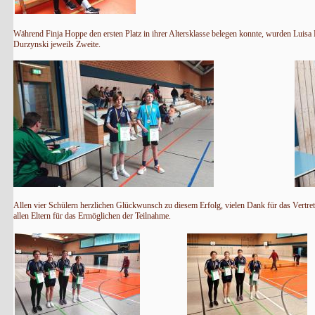
Während Finja Hoppe den ersten Platz in ihrer Altersklasse belegen konnte, wurden Luis
Durzynski jeweils Zweite.
Allen vier Schülern herzlichen Glückwunsch zu diesem Erfolg, vielen Dank für das Vertre
allen Eltern für das Ermöglichen der Teilnahme.