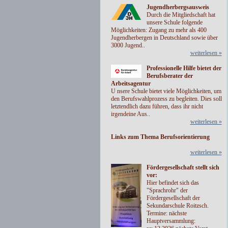
Jugendherbergsausweis
Durch die Mitgliedschaft hat
unsere Schule folgende
Möglichkeiten: Zugang zu mehr als 400
Jugendherbergen in Deutschland sowie über
3000 Jugend..
weiterlesen »
Professionelle Hilfe bietet der
Berufsberater der
Arbeitsagentur
U nsere Schule bietet viele Möglichkeiten, um
den Berufswahlprozess zu begleiten. Dies soll
letztendlich dazu führen, dass ihr nicht
irgendeine Aus..
weiterlesen »
Links zum Thema Berufsorientierung
weiterlesen »
Fördergesellschaft stellt sich
vor:
Hier befindet sich das
"Sprachrohr" der
Fördergesellschaft der
Sekundarschule Roitzsch.
Termine: nächste
Hauptversammlung: