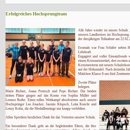
Erfolgreiches Hochsprungteam
Alle Jahre wieder ist unsere Schule
unseres Landkreises im Hochsprung
der diesjährigen Teilnahme am 22.02
Erstmals war Frau Schäfer neben H
Lehrkraft.
Engagiert und voller Einsatzfreude 
einem Kreismeistertitel, drei zweiten u
Kreismeisterin mit neuem Schulreko
auf der Höhentafel. Nach dreizehn Ja
Mädchen Klasse 8 um fünf Zentimeter
Zweite Plätze
belegten
Marie Richter, Joana Pretzsch und Pepe Richter. Die beiden
dritten Plätze gingen auf
das Konto von Sophia Müller und
Lennox Rothe. Einen tollen Wettkampf absolvierten auch unsere
Hochspringer Lea Anacker, Jasmin Klopsch, Lotta Knecht und
Lenny Kohn, die die Medaillenränge nur knapp verfehlten.
Allen Sportlern herzlichen Dank für das Vertreten unserer Schule.
Ein besonderer Dank geht an die begleitenden Eltern, die ihre