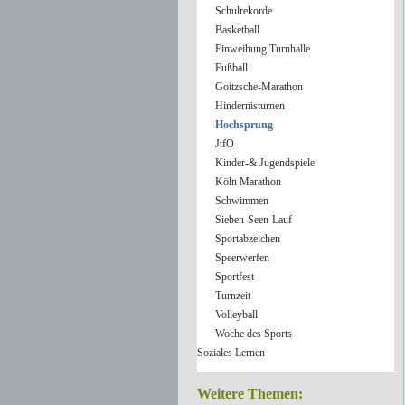
Schulrekorde
Basketball
Einweihung Turnhalle
Fußball
Goitzsche-Marathon
Hindernisturnen
Hochsprung
JtfO
Kinder-& Jugendspiele
Köln Marathon
Schwimmen
Sieben-Seen-Lauf
Sportabzeichen
Speerwerfen
Sportfest
Turnzeit
Volleyball
Woche des Sports
Soziales Lernen
Weitere Themen: