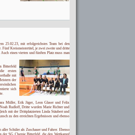
m 25.02.23, mit erfolgreichstes Team bei den
ünf Kreismeistertitel, je zwei zweite und dritte
en. Auch einen vierten und fünften Platz muss man
 Bitterfeld
die ersten
rthalle mit
eistern der
ersönlichen
tierte sich
te.
ra Müller, Erik Jäger, Leon Glaser und Felix
 Noah Rudloff, Dritte wurden Marie Richter und
ich mit der Drittplatzierten Linda Stäubert und
unsch zu den erreichten Ergebnissen und ebenso
 aller Schüler als Zuschauer und Fahrer. Ebenso
n der SG Chemie Bitterfeld, die den Wettkampf