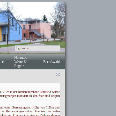
Normen,
ice
Werte &
Berufswahl
Regeln
.2026 in der Brauereiturnhalle Bitterfeld wurde
mstagmorgen motiviert an den Start und zeigten
 mit einer übersprungenen Höhe von 1,20m und
hen Bestleistungen steigern konnten. Die beiden
Höhen und konnten ihre eigenen Ziele an diesem