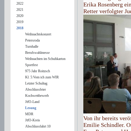
Erika Rosenberg ein
2022
2021
Retter verfolgter Ju
2020
2019
2018
Weihnachtskonzert
Petersroda
Turnhalle
Berufswahlmesse
Weihnachten im Schuhkarton
Sportfest
975 Jahr Roitzsch
Kl. 5:Vom ich zum WIR
Letzter Schultag
Abschlussfeier
Kochwettbewerb
JtfO-Land
Lesung
MDR
Von ihr bereits verö
JtfO-Kreis
Emilie Schindler. O
Abschlussfahrt 10