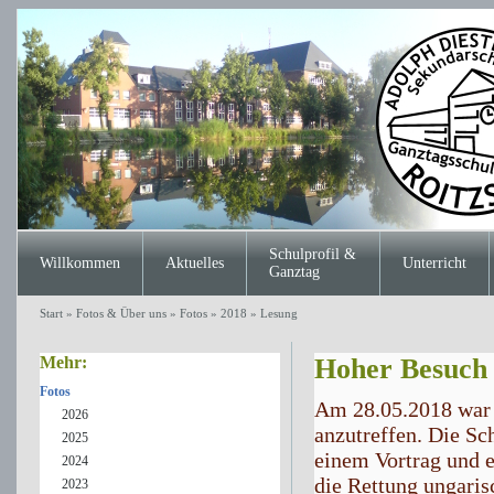
Schulprofil &
Willkommen
Aktuelles
Unterricht
Ganztag
Start
»
Fotos & Über uns
»
Fotos
»
2018
»
Lesung
Mehr:
Hoher Besuch 
Fotos
Am 28.05.2018 war 
2026
anzutreffen. Die Sch
2025
einem Vortrag und e
2024
die Rettung ungaris
2023