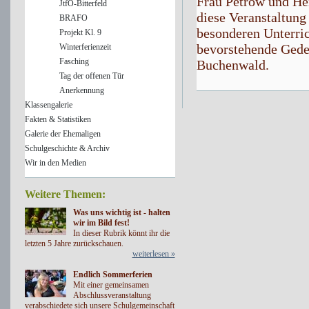
Frau Petrow und He
JtfO-Bitterfeld
diese Veranstaltung
BRAFO
besonderen Unterric
Projekt Kl. 9
bevorstehende Geden
Winterferienzeit
Fasching
Buchenwald.
Tag der offenen Tür
Anerkennung
Klassengalerie
Fakten & Statistiken
Galerie der Ehemaligen
Schulgeschichte & Archiv
Wir in den Medien
Weitere Themen:
Was uns wichtig ist - halten
wir im Bild fest!
In dieser Rubrik könnt ihr die
letzten 5 Jahre zurückschauen.
weiterlesen »
Endlich Sommerferien
Mit einer gemeinsamen
Abschlussveranstaltung
verabschiedete sich unsere Schulgemeinschaft