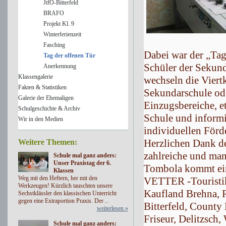
JtfO-Bitterfeld
BRAFO
Projekt Kl. 9
Winterferienzeit
Fasching
Dabei war der „Tag 
Tag der offenen Tür
Schüler der Sekund
Anerkennung
Klassengalerie
wechseln die Viertk
Fakten & Statistiken
Sekundarschule ode
Galerie der Ehemaligen
Einzugsbereiche, e
Schulgeschichte & Archiv
Schule und informi
Wir in den Medien
individuellen Förd
Herzlichen Dank de
Weitere Themen:
zahlreiche und man
Schule mal ganz anders:
Unser Praxistag der 6.
Tombola kommt ein
Klassen
Weg mit den Heftern, her mit den
VETTER -Touristik 
Werkzeugen! Kürzlich tauschten unsere
Kaufland Brehna, 
Sechstklässler den klassischen Unterricht
gegen eine Extraportion Praxis. Der ..
Bitterfeld, County
weiterlesen »
Friseur, Delitzsch
Schule mal ganz anders: