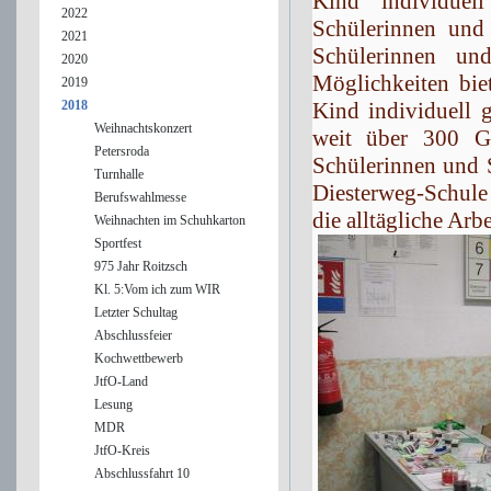
Kind individuel
2022
Schülerinnen und
2021
Schülerinnen un
2020
Möglichkeiten bie
2019
2018
Kind individuell 
Weihnachtskonzert
weit über 300 G
Petersroda
Schülerinnen und S
Turnhalle
Diesterweg-Schule
Berufswahlmesse
die alltägliche Arbe
Weihnachten im Schuhkarton
Sportfest
975 Jahr Roitzsch
Kl. 5:Vom ich zum WIR
Letzter Schultag
Abschlussfeier
Kochwettbewerb
JtfO-Land
Lesung
MDR
JtfO-Kreis
Abschlussfahrt 10