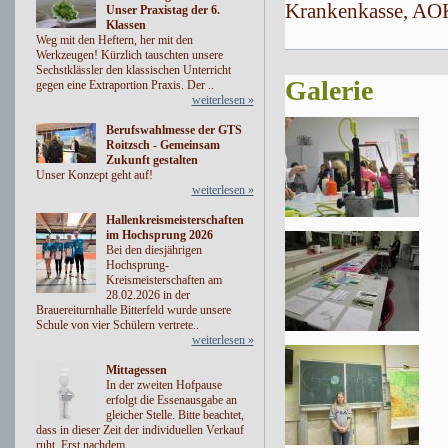
Krankenkasse, AOK 
Unser Praxistag der 6.
Klassen
Weg mit den Heftern, her mit den
Werkzeugen! Kürzlich tauschten unsere
Sechstklässler den klassischen Unterricht
Galerie
gegen eine Extraportion Praxis. Der ..
weiterlesen »
Berufswahlmesse der GTS
Roitzsch - Gemeinsam
Zukunft gestalten
Unser Konzept geht auf!
weiterlesen »
Hallenkreismeisterschaften
im Hochsprung 2026
Bei den diesjährigen
Hochsprung-
Kreismeisterschaften am
28.02.2026 in der
Brauereiturnhalle Bitterfeld wurde unsere
Schule von vier Schülern vertrete..
weiterlesen »
Mittagessen
In der zweiten Hofpause
erfolgt die Essenausgabe an
gleicher Stelle. Bitte beachtet,
dass in dieser Zeit der individuellen Verkauf
ruht. Erst nachdem..