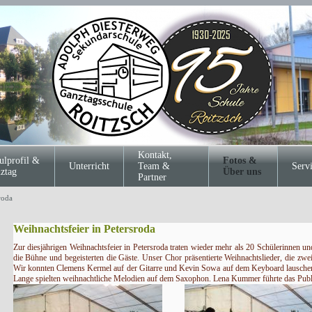
Kontakt,
ulprofil &
Fotos &
Unterricht
Team &
Serv
ztag
Über uns
Partner
roda
Weihnachtsfeier in Petersroda
Zur diesjährigen Weihnachtsfeier in Petersroda traten wieder mehr als 20 Schülerinnen u
die Bühne und begeisterten die Gäste. Unser Chor präsentierte Weihnachtslieder, die zwe
Wir konnten Clemens Kermel auf der Gitarre und Kevin Sowa auf dem Keyboard lauschen
Lange spielten weihnachtliche Melodien auf dem Saxophon. Lena Kummer führte das Pu