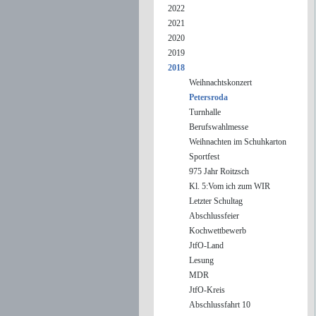
2022
2021
2020
2019
2018
Weihnachtskonzert
Petersroda
Turnhalle
Berufswahlmesse
Weihnachten im Schuhkarton
Sportfest
975 Jahr Roitzsch
Kl. 5:Vom ich zum WIR
Letzter Schultag
Abschlussfeier
Kochwettbewerb
JtfO-Land
Lesung
MDR
JtfO-Kreis
Abschlussfahrt 10