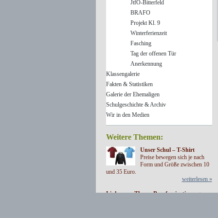
JtfO-Bitterfeld
BRAFO
Projekt Kl. 9
Winterferienzeit
Fasching
Tag der offenen Tür
Anerkennung
Klassengalerie
Fakten & Statistiken
Galerie der Ehemaligen
Schulgeschichte & Archiv
Wir in den Medien
Weitere Themen:
Unser Schul – T-Shirt
Preise bewegen sich je nach
Form und Größe zwischen 10
und 35 Euro.
weiterlesen »
Links zum Thema Berufsorientierung
weiterlesen »