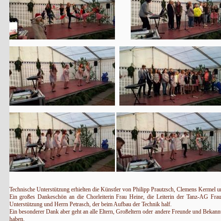
Technische Unterstützung erhielten die Künstler von Philipp Prautzsch, Clemens Kermel u
Ein großes Dankeschön an die Chorleiterin Frau Heine, die Leiterin der Tanz-AG Frau
Unterstützung und Herrn Petrasch, der beim Aufbau der Technik half.
Ein besonderer Dank aber geht an alle Eltern, Großeltern oder andere Freunde und Bekannte
haben.