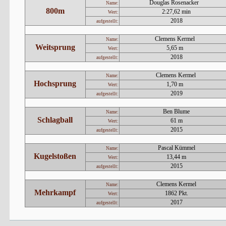
Douglas Rosenacker
Name:
800m
2:27,62 min
Wert:
2018
aufgestellt:
Clemens Kermel
Name:
Weitsprung
5,65 m
Wert:
2018
aufgestellt:
Clemens Kermel
Name:
Hochsprung
1,70 m
Wert:
2019
aufgestellt:
Ben Blume
Name:
Schlagball
61 m
Wert:
2015
aufgestellt:
Pascal Kümmel
Name:
Kugelstoßen
13,44 m
Wert:
2015
aufgestellt:
Clemens Kermel
Name:
Mehrkampf
1862 Pkt.
Wert:
2017
aufgestellt: