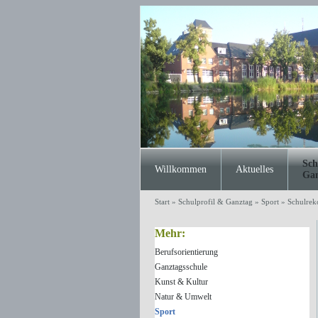
Sch
Willkommen
Aktuelles
Gan
Start
»
Schulprofil & Ganztag
»
Sport
»
Schulrek
Mehr:
Berufsorientierung
Ganztagsschule
Kunst & Kultur
Natur & Umwelt
Sport