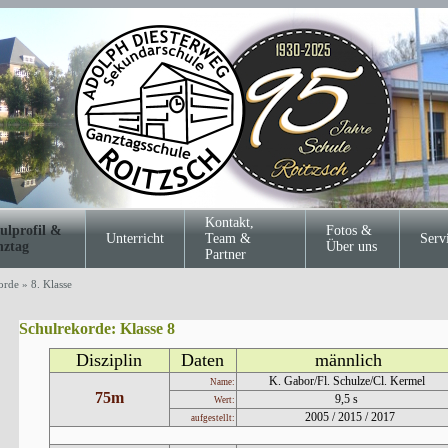
Kontakt,
ulprofil &
Fotos &
Unterricht
Team &
Serv
ztag
Über uns
Partner
orde
»
8. Klasse
Schulrekorde: Klasse 8
Disziplin
Daten
männlich
K. Gabor/Fl. Schulze/Cl. Kermel
Name:
75m
9,5 s
Wert:
2005 / 2015 / 2017
aufgestellt: