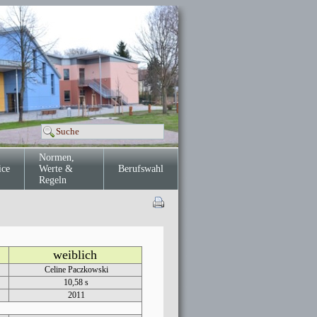
Normen,
ice
Werte &
Berufswahl
Regeln
weiblich
Celine Paczkowski
10,58 s
2011