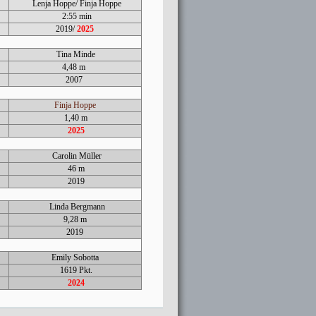
Lenja Hoppe/ Finja Hoppe
2:55 min
2019/
2025
Tina Minde
4,48 m
2007
Finja Hoppe
1,40 m
2025
Carolin Müller
46 m
2019
Linda Bergmann
9,28 m
2019
Emily Sobotta
1619 Pkt.
2024