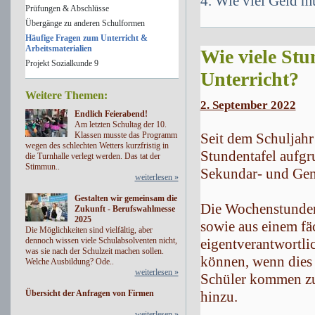
4. Wie viel Geld m
Prüfungen & Abschlüsse
Übergänge zu anderen Schulformen
Häufige Fragen zum Unterricht &
Arbeitsmaterialien
Wie viele Stu
Projekt Sozialkunde 9
Unterricht?
Weitere Themen:
2. September 2022
Endlich Feierabend!
Am letzten Schultag der 10.
Klassen musste das Programm
Seit dem Schuljahr 
wegen des schlechten Wetters kurzfristig in
Stundentafel aufgr
die Turnhalle verlegt werden. Das tat der
Stimmun..
Sekundar- und Gem
weiterlesen »
Gestalten wir gemeinsam die
Die Wochenstundena
Zukunft - Berufswahlmesse
2025
sowie aus einem fä
Die Möglichkeiten sind vielfältig, aber
dennoch wissen viele Schulabsolventen nicht,
eigentverantwortl
was sie nach der Schulzeit machen sollen.
können, wenn dies 
Welche Ausbildung? Ode..
weiterlesen »
Schüler kommen zu
Übersicht der Anfragen von Firmen
hinzu.
weiterlesen »