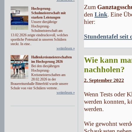
Zum
Ganztagsschu
Hochsprung-
Schulmeisterschaft mit
den
Link
. Eine Üb
starken Leistungen
hier:
Unsere diesjährige
Hochsprung-
Schulmeisterschaft am
13.02.2026 zeigte eindrucksvoll, welches
Stundentafel seit
sportliche Potenzial in unseren Schülern
steckt. In eine..
weiterlesen »
Hallenkreismeisterschaften
Wie kann man
im Hochsprung 2026
Bei den diesjährigen
nachholen?
Hochsprung-
Kreismeisterschaften am
28.02.2026 in der
2. September 2022
Brauereiturnhalle Bitterfeld wurde unsere
Schule von vier Schülern vertrete..
weiterlesen »
Wenn Tests oder Kl
werden konnten, k
werden.
Wie gewohnt werden
Schaukasten neben 