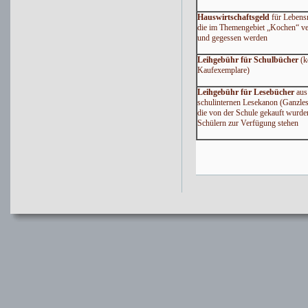
Hauswirtschaftsgeld
für Lebensm
die im Themengebiet „Kochen“ ver
und gegessen werden
Leihgebühr für Schulbücher
(k
Kaufexemplare)
Leihgebühr für Lesebücher
aus
schulinternen Lesekanon (Ganzles
die von der Schule gekauft wurden
Schülern zur Verfügung stehen